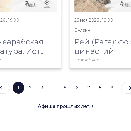
6 , 19:00
26 мая 2026 , 19:00
Онлайн
неарабская
Рей (Рага): ф
тура. Ист...
династий
е
Подробнее
1
2
3
4
5
6
7
8
9
Афиша прошлых лет