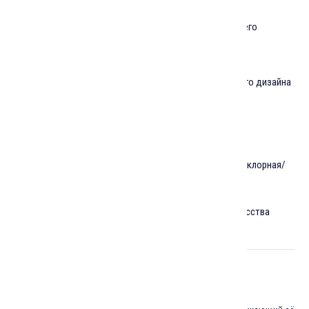
Иранская архитектура: от прошлого до настоящего
Знакомство с иранским кинематографом
Знакомство с искусством каллиграфии и книжного дизайна
Иранская живопись и графика
Современное искусство в Иране
Иранская музыка: традиционная/местная и фольклорная/
современная
Религиозно-мистические основы иранского искусства
Описание курса: