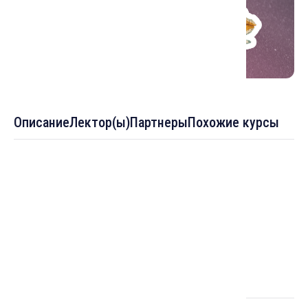
Описание
Лектор(ы)
Партнеры
Похожие курсы
Темы :
Jān как душа и как дух в персоязычном суфизме
Метафора «облачения сиянием»: термин libās в
мусульманском мистицизме