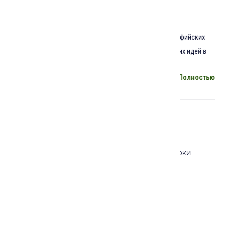
Описание курса:
В ходе двух лекций на примере нескольких ключевых суфийских
терминов рассмотрим специфику и развитие мистических идей в
арабском и персидском суфизме.
Полностью
Видео-уроки курса
Войдите в аккаунт
, чтобы просмотреть все уроки