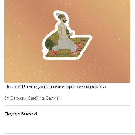
Пост в Рамадан с точки зрения ирфана
Сафави Саййид Салман
От:
Подробнее