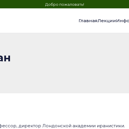
Добро пожаловать!
Главная
Лекции
Инфо
ан
офессор, директор Лондонской академии иранистики.