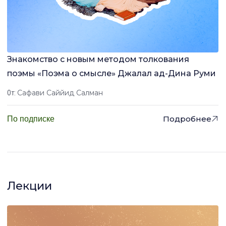
Знакомство с новым методом толкования
поэмы «Поэма о смысле» Джалал ад-Дина Руми
Сафави Саййид Салман
От:
Подробнее
По подписке
Лекции