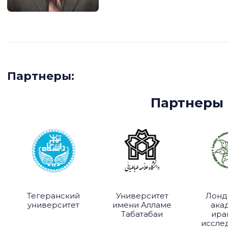
Партнеры:
Партнеры L
Тегеранский
Университет
Лонд
университет
имени Алламе
ака
Табатабаи
ира
иссле