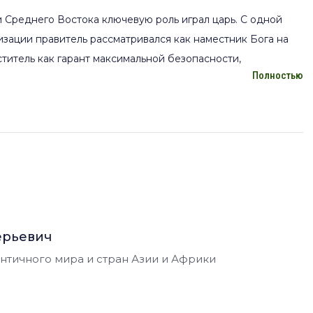
 Среднего Востока ключевую роль играл царь. С одной
изации правитель рассматривался как наместник Бога на
ститель как гарант максимальной безопасности,
Полностью
шим и самым искусным воином из всех.
рализации власти и активно использовались в сфере
редств которой были нумизматические памятники. В
лся неотъемлемой частью портретной иконографии арабо-
ечь в данной лекции.
ерьевич
тичного мира и стран Азии и Африки