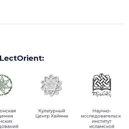
ectOrient:
онская
Культурный
Научно-
демия
Центр Хайяма
исследовательский
нских
институт
дований
исламской