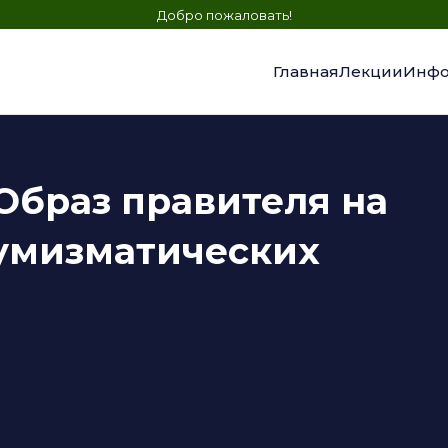
Добро пожаловать!
Главная
Лекции
Инфо
 Образ правителя на
нумизматических