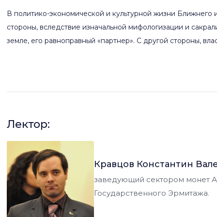
В политико-экономической и культурной жизни Ближнего и
стороны, вследствие изначальной мифологизации и сакрал
земле, его равноправный «партнер». С другой стороны, вла
процветания и успеха являлся предводителем войска, луч
Безусловно, подобные представления способствовали цент
религиозно-политической пропаганды, одним из лучших с
частности, образ обожествленного правителя–воина явля
сасанидских монет, о которых главным образом и пойдет р
Лектор:
Кравцов Константин Вал
заведующий сектором монет Ан
Государственного Эрмитажа.