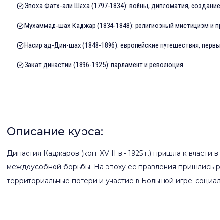
Эпоха Фатх-али Шаха (1797-1834): войны, дипломатия, создани
Мухаммад-шах Каджар (1834-1848): религиозный мистицизм и п
Насир ад-Дин-шах (1848-1896): европейские путешествия, первы
Закат династии (1896-1925): парламент и революция
Описание курса:
Династия Каджаров (кон. XVIII в.- 1925 г.) пришла к власти
междоусобной борьбы. На эпоху ее правления пришлись р
территориальные потери и участие в Большой игре, социа
Своеобразие исторической ситуации вызвало к жизни две