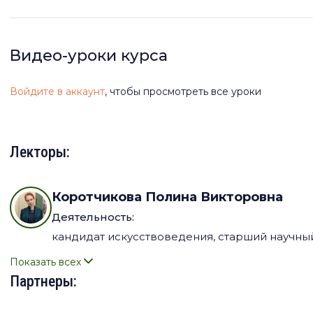
времени: интерес к модернизации и европейским достиже
и традициями. Произведения каджарского искусства пора
многоцветьем и наивной, сказочной красотой. Не будет пре
Видео-уроки курса
перелома в истории страны, время забвения и возрожден
Войдите в аккаунт
, чтобы просмотреть все уроки
Лекции будут построены таким образом, чтобы вести слуша
зарождения и становления к взлету и упадку династии. П
обратимся к социальным настроениям и трансформации ре
Лекторы:
изменения и показательные факты, а также обратимся к х
Иллюстрировать будем, конечно, разнообразными произв
Коротчикова Полина Викторовна
путешественников.
Деятельность:
кандидат искусствоведения, старший научный 
Показать всех
Партнеры: