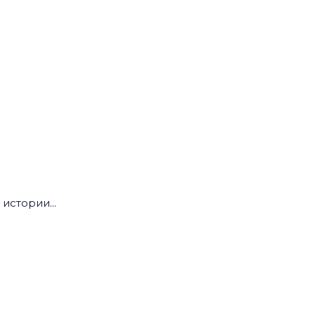
агает альтернативу западным моделям развития.
истории...