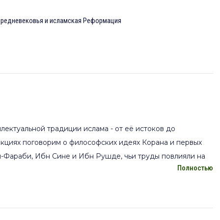
Средневековья и исламская Реформация
лектуальной традиции ислама - от её истоков до
екциях поговорим о философских идеях Корана и первых
ал-Фараби, Ибн Сине и Ибн Рушде, чьи труды повлияли на
Полностью
физма и его философское наследие, рассмотрим причины
 возрождения. Особое внимание уделим современной
ния проблем экологии, социальной справедливости и
 Курс покажет, как исламская философия, оставаясь верной