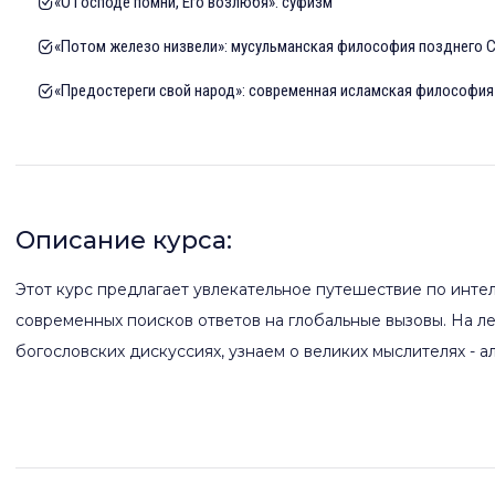
«О Господе помни, Его возлюбя»: суфизм
«Потом железо низвели»: мусульманская философия позднего 
«Предостереги свой народ»: современная исламская философия
Описание курса:
Этот курс предлагает увлекательное путешествие по интел
современных поисков ответов на глобальные вызовы. На л
богословских дискуссиях, узнаем о великих мыслителях - 
мировую философию, обсудим парадоксальную природу су
кризиса классического периода и попытки философского
исламской мысли, которая предлагает оригинальные реше
научного прогресса, сохраняя верность духовным основам.